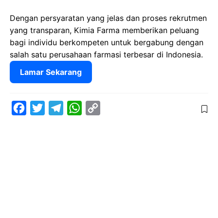
Dengan persyaratan yang jelas dan proses rekrutmen
yang transparan, Kimia Farma memberikan peluang
bagi individu berkompeten untuk bergabung dengan
salah satu perusahaan farmasi terbesar di Indonesia.
Lamar Sekarang
F
T
T
W
C
a
w
e
h
o
c
i
l
a
p
e
t
e
t
y
b
t
g
s
L
o
e
r
A
i
o
r
a
p
n
k
m
p
k