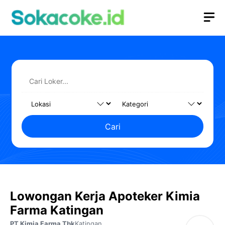
Langsung
M
ke
isi
Cari
Lowongan Kerja Apoteker Kimia
Farma Katingan
PT Kimia Farma Tbk
Katingan