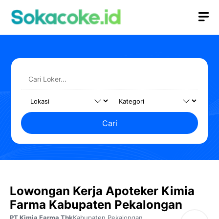
Langsung
M
ke
isi
Cari
Lowongan Kerja Apoteker Kimia
Farma Kabupaten Pekalongan
PT Kimia Farma Tbk
Kabupaten Pekalongan