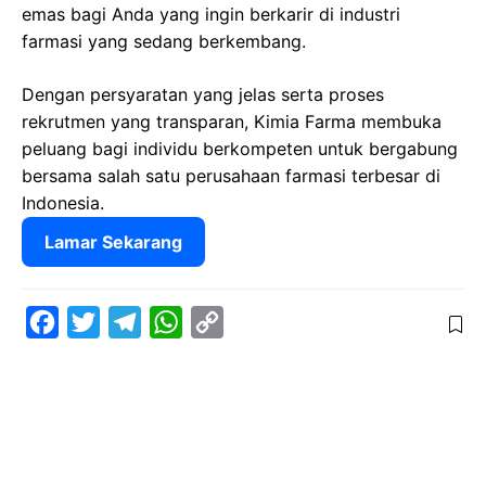
emas bagi Anda yang ingin berkarir di industri
farmasi yang sedang berkembang.
Dengan persyaratan yang jelas serta proses
rekrutmen yang transparan, Kimia Farma membuka
peluang bagi individu berkompeten untuk bergabung
bersama salah satu perusahaan farmasi terbesar di
Indonesia.
Lamar Sekarang
F
T
T
W
C
a
w
e
h
o
c
i
l
a
p
e
t
e
t
y
b
t
g
s
L
o
e
r
A
i