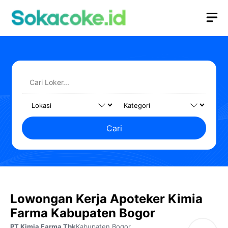
Langsung
M
ke
isi
Cari
Lowongan Kerja Apoteker Kimia
Farma Kabupaten Bogor
PT Kimia Farma Tbk
Kabupaten Bogor