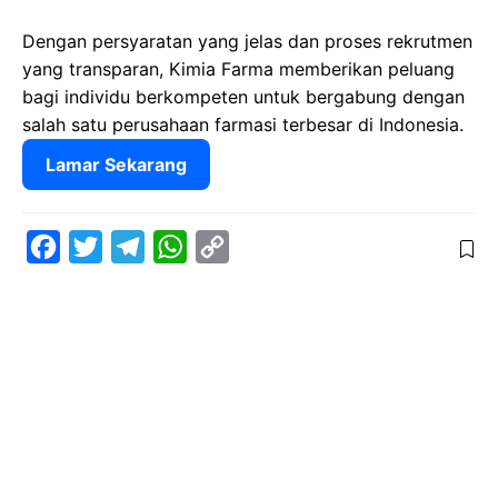
Dengan persyaratan yang jelas dan proses rekrutmen
yang transparan, Kimia Farma memberikan peluang
bagi individu berkompeten untuk bergabung dengan
salah satu perusahaan farmasi terbesar di Indonesia.
Lamar Sekarang
F
T
T
W
C
a
w
e
h
o
c
i
l
a
p
e
t
e
t
y
b
t
g
s
L
o
e
r
A
i
o
r
a
p
n
k
m
p
k