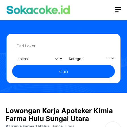
Langsung
M
ke
isi
Cari
Lowongan Kerja Apoteker Kimia
Farma Hulu Sungai Utara
PT Kimia Farma Tbk
Hulu Sungai Utara