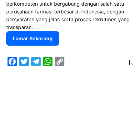
berkompeten untuk bergabung dengan salah satu
perusahaan farmasi terbesar di Indonesia, dengan
persyaratan yang jelas serta proses rekrutmen yang
transparan.
Lamar Sekarang
F
T
T
W
C
a
w
e
h
o
c
i
l
a
p
e
t
e
t
y
b
t
g
s
L
o
e
r
A
i
o
r
a
p
n
k
m
p
k