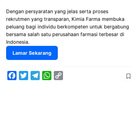
Dengan persyaratan yang jelas serta proses
rekrutmen yang transparan, Kimia Farma membuka
peluang bagi individu berkompeten untuk bergabung
bersama salah satu perusahaan farmasi terbesar di
Indonesia.
Lamar Sekarang
F
T
T
W
C
a
w
e
h
o
c
i
l
a
p
e
t
e
t
y
b
t
g
s
L
o
e
r
A
i
o
r
a
p
n