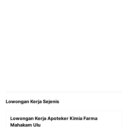
k
m
p
k
Lowongan Kerja Sejenis
Lowongan Kerja Apoteker Kimia Farma
Mahakam Ulu