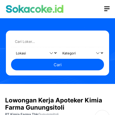
Langsung
M
ke
isi
Cari
Lowongan Kerja Apoteker Kimia
Farma Gunungsitoli
PT Kimia Farma Tbk
Gunungsitoli