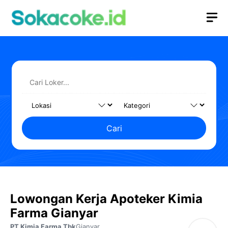
Langsung
M
ke
isi
Cari
Lowongan Kerja Apoteker Kimia
Farma Gianyar
PT Kimia Farma Tbk
Gianyar