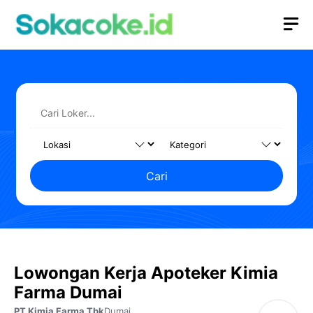
Langsung
M
ke
isi
Cari
Lowongan Kerja Apoteker Kimia
Farma Dumai
PT Kimia Farma Tbk
Dumai