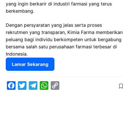
yang ingin berkarir di industri farmasi yang terus
berkembang.
Dengan persyaratan yang jelas serta proses
rekrutmen yang transparan, Kimia Farma memberikan
peluang bagi individu berkompeten untuk bergabung
bersama salah satu perusahaan farmasi terbesar di
Indonesia.
Lamar Sekarang
F
T
T
W
C
a
w
e
h
o
c
i
l
a
p
e
t
e
t
y
b
t
g
s
L
o
e
r
A
i