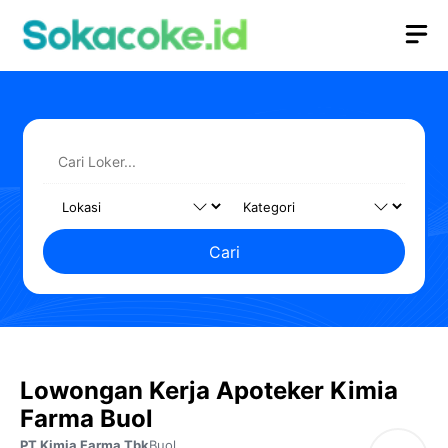
Langsung
M
ke
isi
Cari
Lowongan Kerja Apoteker Kimia
Farma Buol
PT Kimia Farma Tbk
Buol