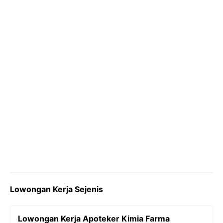
o
r
a
p
n
k
m
p
k
Lowongan Kerja Sejenis
Lowongan Kerja Apoteker Kimia Farma