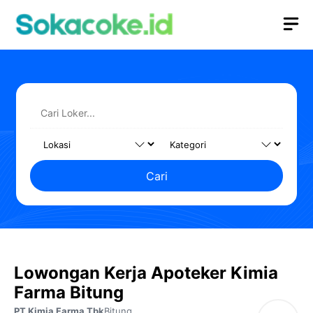
Langsung
M
ke
isi
Cari
Lowongan Kerja Apoteker Kimia
Farma Bitung
PT Kimia Farma Tbk
Bitung