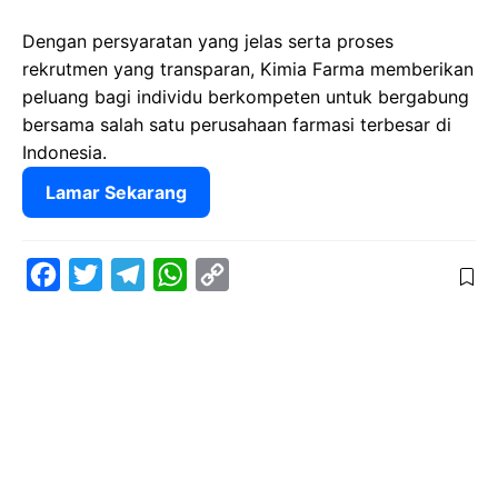
Dengan persyaratan yang jelas serta proses
rekrutmen yang transparan, Kimia Farma memberikan
peluang bagi individu berkompeten untuk bergabung
bersama salah satu perusahaan farmasi terbesar di
Indonesia.
Lamar Sekarang
F
T
T
W
C
a
w
e
h
o
c
i
l
a
p
e
t
e
t
y
b
t
g
s
L
o
e
r
A
i
o
r
a
p
n