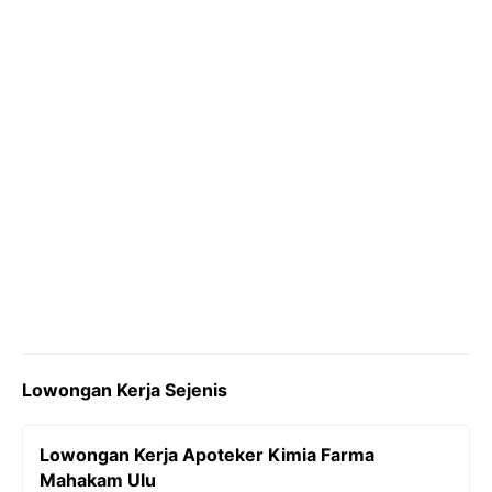
k
m
p
k
Lowongan Kerja Sejenis
Lowongan Kerja Apoteker Kimia Farma
Mahakam Ulu