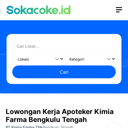
Langsung
M
ke
isi
Cari
Lowongan Kerja Apoteker Kimia
Farma Bengkulu Tengah
PT Kimia Farma Tbk
Bengkulu Tengah