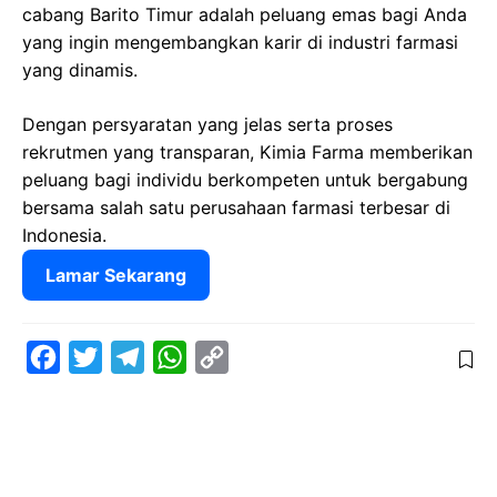
cabang Barito Timur adalah peluang emas bagi Anda
yang ingin mengembangkan karir di industri farmasi
yang dinamis.
Dengan persyaratan yang jelas serta proses
rekrutmen yang transparan, Kimia Farma memberikan
peluang bagi individu berkompeten untuk bergabung
bersama salah satu perusahaan farmasi terbesar di
Indonesia.
Lamar Sekarang
F
T
T
W
C
a
w
e
h
o
c
i
l
a
p
e
t
e
t
y
b
t
g
s
L