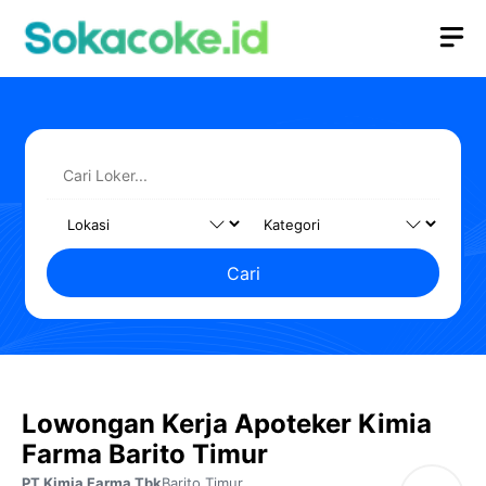
Langsung
M
ke
isi
Cari
Lowongan Kerja Apoteker Kimia
Farma Barito Timur
PT Kimia Farma Tbk
Barito Timur