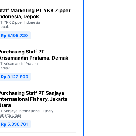
Staff Marketing PT YKK Zipper
Indonesia, Depok
T YKK Zipper Indonesia
Depok
Rp 5.195.720
Purchasing Staff PT
Arisamandiri Pratama, Demak
T Arisamandiri Pratama
Demak
Rp 3.122.806
Purchasing Staff PT Sanjaya
Internasional Fishery, Jakarta
Utara
T Sanjaya Internasional Fishery
akarta Utara
Rp 5.396.761