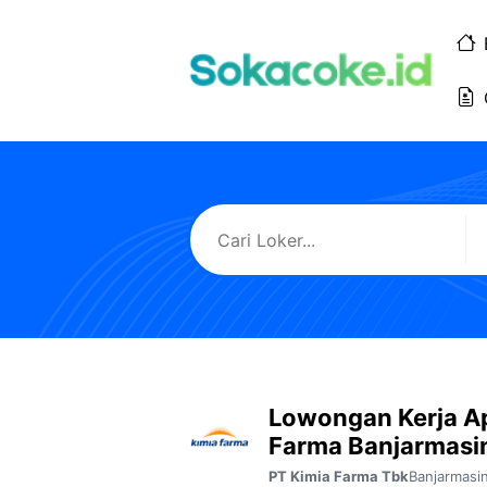
Langsung
ke
isi
Lowongan Kerja A
Farma Banjarmasi
Banjarmasi
PT Kimia Farma Tbk