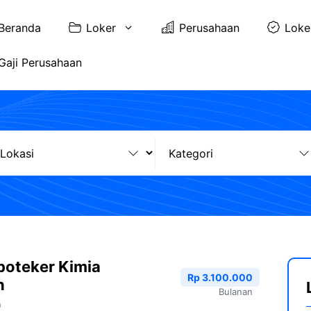
Beranda
Loker
Perusahaan
Loke
Gaji Perusahaan
poteker Kimia
Rp 3.100.000
n
Bulanan
n