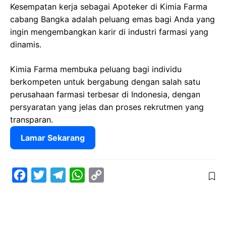
Kesempatan kerja sebagai Apoteker di Kimia Farma
cabang Bangka adalah peluang emas bagi Anda yang
ingin mengembangkan karir di industri farmasi yang
dinamis.
Kimia Farma membuka peluang bagi individu
berkompeten untuk bergabung dengan salah satu
perusahaan farmasi terbesar di Indonesia, dengan
persyaratan yang jelas dan proses rekrutmen yang
transparan.
Lamar Sekarang
F
T
T
W
C
a
w
e
h
o
c
i
l
a
p
e
t
e
t
y