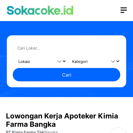
Langsung
M
ke
isi
Cari
Lowongan Kerja Apoteker Kimia
Farma Bangka
PT Kimia Farma Tbk
Bangka