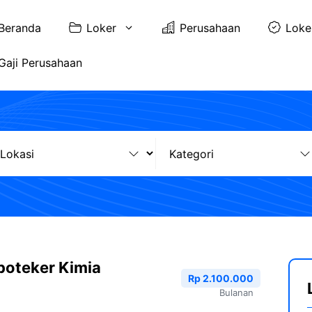
Beranda
Loker
Perusahaan
Loke
Gaji Perusahaan
poteker Kimia
Rp 2.100.000
Bulanan