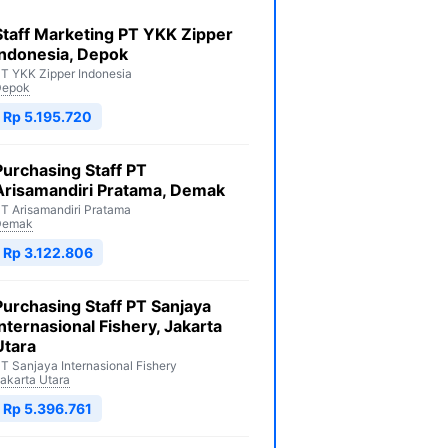
Staff Marketing PT YKK Zipper
Indonesia, Depok
T YKK Zipper Indonesia
Depok
Rp 5.195.720
Purchasing Staff PT
Arisamandiri Pratama, Demak
T Arisamandiri Pratama
Demak
Rp 3.122.806
Purchasing Staff PT Sanjaya
Internasional Fishery, Jakarta
Utara
T Sanjaya Internasional Fishery
akarta Utara
Rp 5.396.761