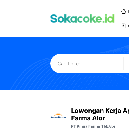
Langsung
ke
isi
Lowongan Kerja A
Farma Alor
Alor
PT Kimia Farma Tbk