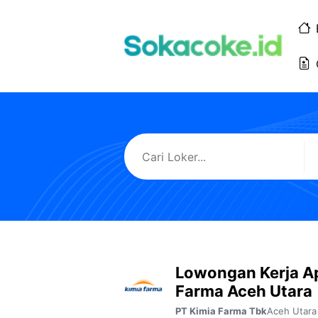
Langsung
ke
isi
Lowongan Kerja A
Farma Aceh Utara
Aceh Utara
PT Kimia Farma Tbk