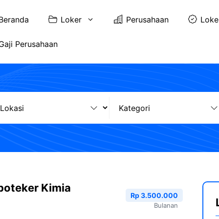
Beranda
Loker
Perusahaan
Loke
Gaji Perusahaan
poteker Kimia
Rp 3.500.000
Bulanan