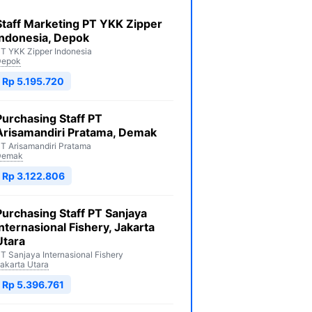
Staff Marketing PT YKK Zipper
Indonesia, Depok
T YKK Zipper Indonesia
Depok
Rp 5.195.720
Purchasing Staff PT
Arisamandiri Pratama, Demak
T Arisamandiri Pratama
Demak
Rp 3.122.806
Purchasing Staff PT Sanjaya
Internasional Fishery, Jakarta
Utara
T Sanjaya Internasional Fishery
akarta Utara
Rp 5.396.761