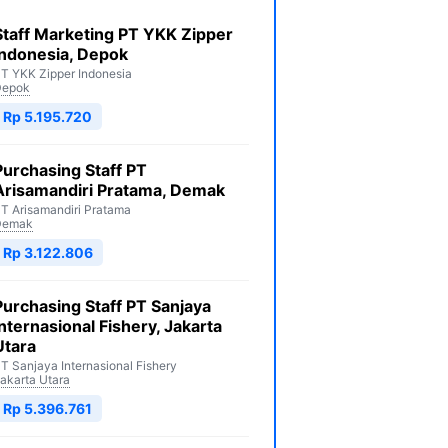
Staff Marketing PT YKK Zipper
Indonesia, Depok
T YKK Zipper Indonesia
Depok
Rp 5.195.720
Purchasing Staff PT
Arisamandiri Pratama, Demak
T Arisamandiri Pratama
Demak
Rp 3.122.806
Purchasing Staff PT Sanjaya
Internasional Fishery, Jakarta
Utara
T Sanjaya Internasional Fishery
akarta Utara
Rp 5.396.761