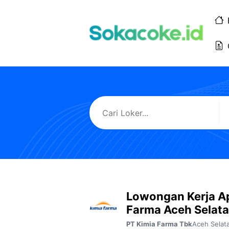
Langsung
ke
isi
Lowongan Kerja A
Farma Aceh Selat
Aceh Selat
PT Kimia Farma Tbk