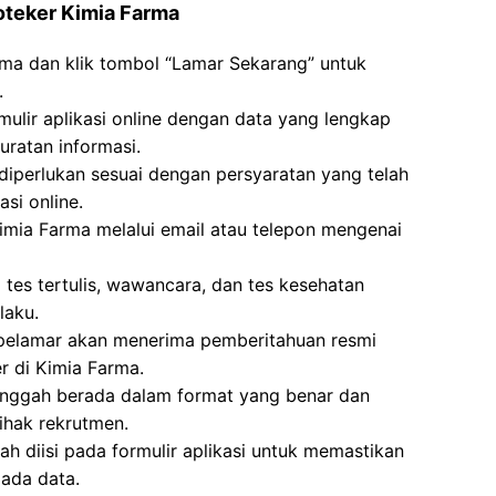
oteker Kimia Farma
rma dan klik tombol “Lamar Sekarang” untuk
.
mulir aplikasi online dengan data yang lengkap
ratan informasi.
erlukan sesuai dengan persyaratan yang telah
si online.
imia Farma melalui email atau telepon mengenai
i tes tertulis, wawancara, dan tes kesehatan
laku.
, pelamar akan menerima pemberitahuan resmi
 di Kimia Farma.
unggah berada dalam format yang benar dan
ihak rekrutmen.
ah diisi pada formulir aplikasi untuk memastikan
pada data.