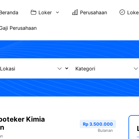
Beranda
Loker
Perusahaan
Loke
Gaji Perusahaan
poteker Kimia
Rp 3.500.000
an
Bulanan
an