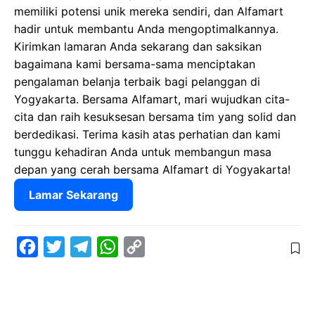
memiliki potensi unik mereka sendiri, dan Alfamart
hadir untuk membantu Anda mengoptimalkannya.
Kirimkan lamaran Anda sekarang dan saksikan
bagaimana kami bersama-sama menciptakan
pengalaman belanja terbaik bagi pelanggan di
Yogyakarta. Bersama Alfamart, mari wujudkan cita-
cita dan raih kesuksesan bersama tim yang solid dan
berdedikasi. Terima kasih atas perhatian dan kami
tunggu kehadiran Anda untuk membangun masa
depan yang cerah bersama Alfamart di Yogyakarta!
Lamar Sekarang
F
T
T
W
C
a
w
e
h
o
c
i
l
a
p
e
t
e
t
y