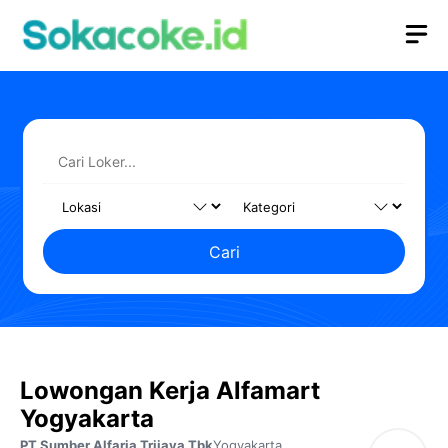
Langsung
M
ke
isi
Cari
Lowongan Kerja Alfamart
Yogyakarta
PT Sumber Alfaria Trijaya Tbk
Yogyakarta