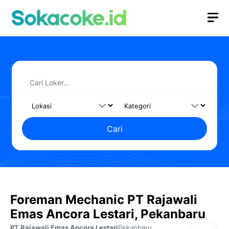
Langsung
M
ke
isi
Cari
Foreman Mechanic PT Rajawali
Emas Ancora Lestari, Pekanbaru
PT Rajawali Emas Ancora Lestari
Pekanbaru