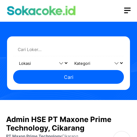
Langsung
M
ke
isi
Cari
Admin HSE PT Maxone Prime
Technology, Cikarang
PT Maxon Prime Technology
Cikarang