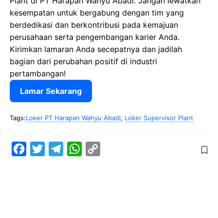
Plant di PT Harapan Wahyu Abadi. Jangan lewatkan
kesempatan untuk bergabung dengan tim yang
berdedikasi dan berkontribusi pada kemajuan
perusahaan serta pengembangan karier Anda.
Kirimkan lamaran Anda secepatnya dan jadilah
bagian dari perubahan positif di industri
pertambangan!
Lamar Sekarang
Tags:
Loker PT Harapan Wahyu Abadi
,
Loker Supervisor Plant
F
T
T
W
C
a
w
e
h
o
c
i
l
a
p
e
t
e
t
y
b
t
g
s
L