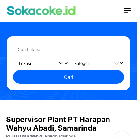
Langsung
M
ke
isi
Cari
Supervisor Plant PT Harapan
Wahyu Abadi, Samarinda
PT Harapan Wahyu Abadi
Samarinda