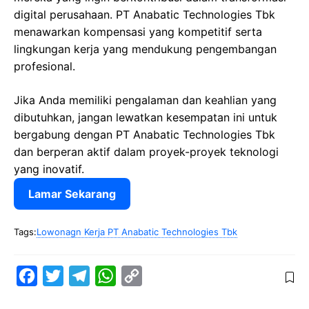
digital perusahaan. PT Anabatic Technologies Tbk
menawarkan kompensasi yang kompetitif serta
lingkungan kerja yang mendukung pengembangan
profesional.
Jika Anda memiliki pengalaman dan keahlian yang
dibutuhkan, jangan lewatkan kesempatan ini untuk
bergabung dengan PT Anabatic Technologies Tbk
dan berperan aktif dalam proyek-proyek teknologi
yang inovatif.
Lamar Sekarang
Tags:
Lowonagn Kerja PT Anabatic Technologies Tbk
F
T
T
W
C
a
w
e
h
o