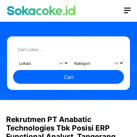
Langsung
M
ke
isi
Cari
Rekrutmen PT Anabatic
Technologies Tbk Posisi ERP
Functional Analyst, Tangerang