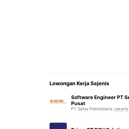
b
t
g
s
L
o
e
r
A
i
o
r
a
p
n
k
m
p
k
Lowongan Kerja Sejenis
Software Engineer PT S
Pusat
PT Sefas Pelindotama
Jakarta