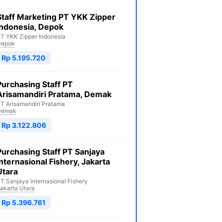
Staff Marketing PT YKK Zipper
Indonesia, Depok
T YKK Zipper Indonesia
Depok
Rp 5.195.720
Purchasing Staff PT
Arisamandiri Pratama, Demak
T Arisamandiri Pratama
Demak
Rp 3.122.806
Purchasing Staff PT Sanjaya
Internasional Fishery, Jakarta
Utara
T Sanjaya Internasional Fishery
akarta Utara
Rp 5.396.761