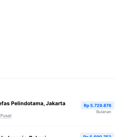
efas Pelindotama, Jakarta
Rp 5.729.876
Bulanan
 Pusat
Rp 5.690.752