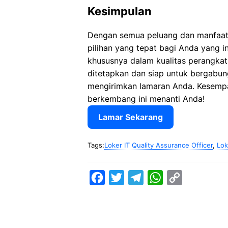
Kesimpulan
Dengan semua peluang dan manfaat 
pilihan yang tepat bagi Anda yang i
khususnya dalam kualitas perangkat
ditetapkan dan siap untuk bergabun
mengirimkan lamaran Anda. Kesempa
berkembang ini menanti Anda!
Lamar Sekarang
Tags:
Loker IT Quality Assurance Officer
,
Lok
F
T
T
W
C
a
w
e
h
o
c
i
l
a
p
e
t
e
t
y