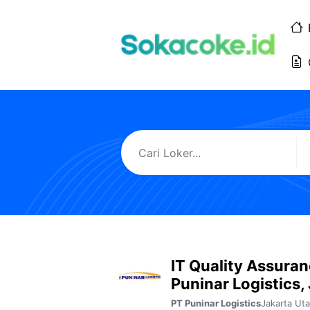
Langsung
ke
isi
IT Quality Assuran
Puninar Logistics,
Jakarta Uta
PT Puninar Logistics