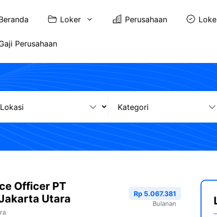
Beranda
Loker
Perusahaan
Loke
Gaji Perusahaan
ce Officer PT
Rp 5.067.381
 Jakarta Utara
Bulanan
ra