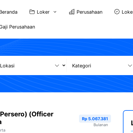
Beranda
Loker
Perusahaan
Loke
Gaji Perusahaan
Persero) (Officer
Rp 5.067.381
a
Bulanan
rta