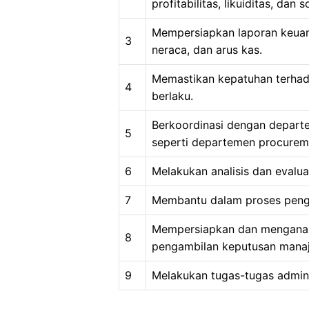
profitabilitas, likuiditas, dan s
Mempersiapkan laporan keuang
3
neraca, dan arus kas.
Memastikan kepatuhan terhad
4
berlaku.
Berkoordinasi dengan depart
5
seperti departemen procurem
6
Melakukan analisis dan evalua
7
Membantu dalam proses peng
Mempersiapkan dan menganal
8
pengambilan keputusan mana
9
Melakukan tugas-tugas admini