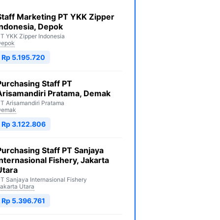
Staff Marketing PT YKK Zipper
Indonesia, Depok
T YKK Zipper Indonesia
Depok
Rp 5.195.720
Purchasing Staff PT
Arisamandiri Pratama, Demak
T Arisamandiri Pratama
Demak
Rp 3.122.806
Purchasing Staff PT Sanjaya
Internasional Fishery, Jakarta
Utara
T Sanjaya Internasional Fishery
akarta Utara
Rp 5.396.761