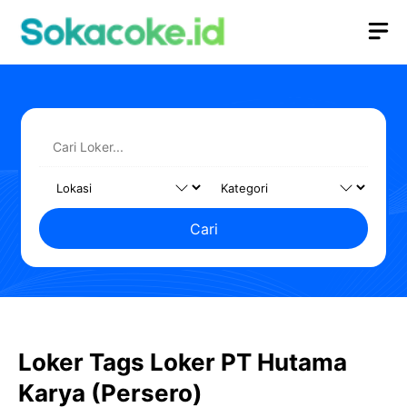
Langsung
M
ke
isi
Cari
Loker Tags Loker PT Hutama
Karya (Persero)