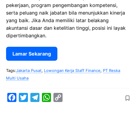
pekerjaan, program pengembangan kompetensi,
serta peluang naik jabatan bila menunjukkan kinerja
yang baik. Jika Anda memiliki latar belakang
akuntansi dasar dan ketelitian tinggi, posisi ini layak
dipertimbangkan.
Lamar Sekarang
Tags:
Jakarta Pusat
,
Lowongan Kerja Staff Finance
,
PT Reska
Multi Usaha
F
T
T
W
C
a
w
e
h
o
c
i
l
a
p
e
t
e
t
y
b
t
g
s
L