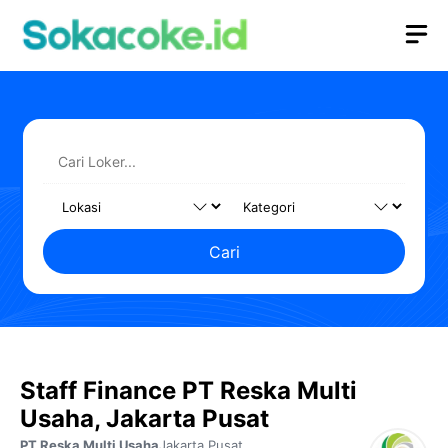
Langsung
M
ke
isi
Cari
Staff Finance PT Reska Multi
Usaha, Jakarta Pusat
PT Reska Multi Usaha
Jakarta Pusat