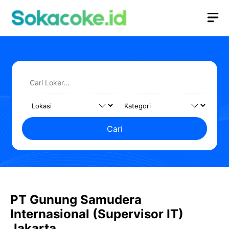
Langsung
M
ke
isi
Cari
PT Gunung Samudera
Internasional (Supervisor IT)
Jakarta