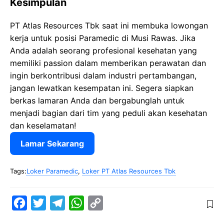
Kesimpulan
PT Atlas Resources Tbk saat ini membuka lowongan
kerja untuk posisi Paramedic di Musi Rawas. Jika
Anda adalah seorang profesional kesehatan yang
memiliki passion dalam memberikan perawatan dan
ingin berkontribusi dalam industri pertambangan,
jangan lewatkan kesempatan ini. Segera siapkan
berkas lamaran Anda dan bergabunglah untuk
menjadi bagian dari tim yang peduli akan kesehatan
dan keselamatan!
Lamar Sekarang
Tags:
Loker Paramedic
,
Loker PT Atlas Resources Tbk
F
T
T
W
C
a
w
e
h
o