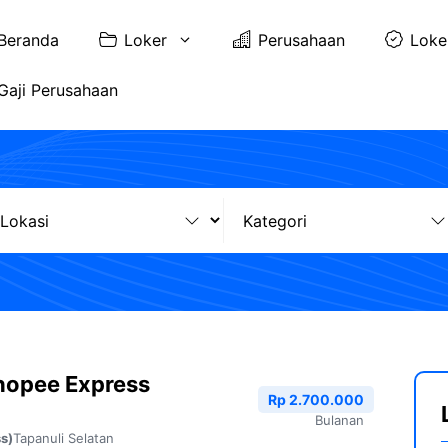
Beranda
Loker
Perusahaan
Loke
Gaji Perusahaan
hopee Express
Rp 2.700.000
Bulanan
Tapanuli Selatan
s)