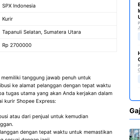
SPX Indonesia
Kurir
P
J
Tapanuli Selatan, Sumatera Utara
Rp 2700000
P
C
 memiliki tanggung jawab penuh untuk
ribusi ke alamat pelanggan dengan tepat waktu
apa tugas utama yang akan Anda kerjakan dalam
i kurir Shopee Express:
Ga
busi atau dari penjual untuk kemudian
nggan.
langgan dengan tepat waktu untuk memastikan
 sesuai dengan janji.