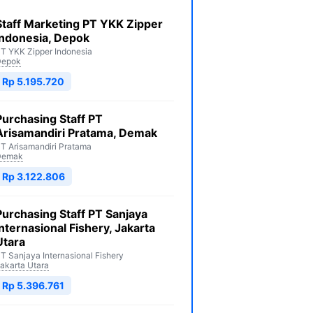
Staff Marketing PT YKK Zipper
Indonesia, Depok
T YKK Zipper Indonesia
Depok
Rp 5.195.720
Purchasing Staff PT
Arisamandiri Pratama, Demak
T Arisamandiri Pratama
Demak
Rp 3.122.806
Purchasing Staff PT Sanjaya
Internasional Fishery, Jakarta
Utara
T Sanjaya Internasional Fishery
akarta Utara
Rp 5.396.761