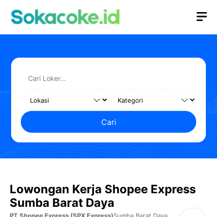
Langsung
M
ke
isi
Cari
Lowongan Kerja Shopee Express
Sumba Barat Daya
PT Shopee Express (SPX Express)
Sumba Barat Daya