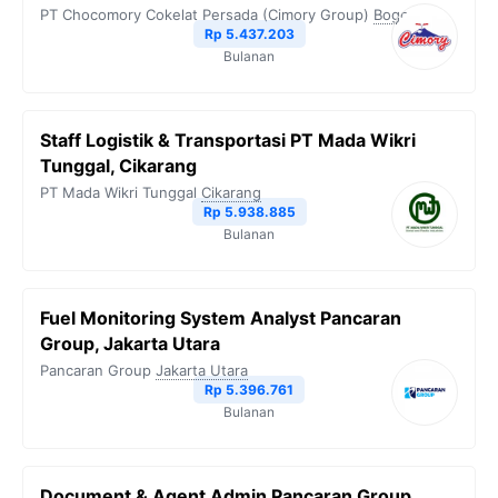
PT Chocomory Cokelat Persada (Cimory Group)
Bogor
Rp 5.437.203
Bulanan
Staff Logistik & Transportasi PT Mada Wikri
Tunggal, Cikarang
PT Mada Wikri Tunggal
Cikarang
Rp 5.938.885
Bulanan
Fuel Monitoring System Analyst Pancaran
Group, Jakarta Utara
Pancaran Group
Jakarta Utara
Rp 5.396.761
Bulanan
Document & Agent Admin Pancaran Group,