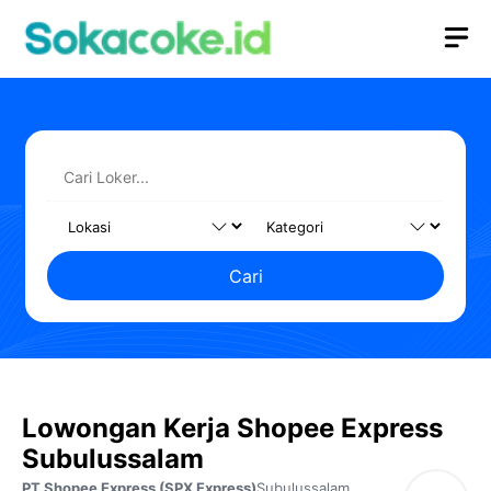
Langsung
M
ke
isi
Cari
Lowongan Kerja Shopee Express
Subulussalam
PT Shopee Express (SPX Express)
Subulussalam