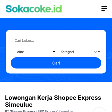
Langsung
M
ke
isi
Cari
Lowongan Kerja Shopee Express
Simeulue
PT Shopee Express (SPX Express)
Simeulue