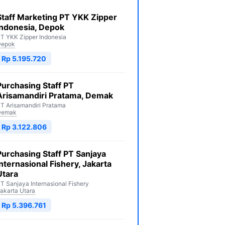
Staff Marketing PT YKK Zipper
Indonesia, Depok
T YKK Zipper Indonesia
Depok
Rp 5.195.720
Purchasing Staff PT
Arisamandiri Pratama, Demak
T Arisamandiri Pratama
Demak
Rp 3.122.806
Purchasing Staff PT Sanjaya
Internasional Fishery, Jakarta
Utara
T Sanjaya Internasional Fishery
akarta Utara
Rp 5.396.761