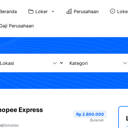
Beranda
Loker
Perusahaan
Loke
Gaji Perusahaan
hopee Express
Rp 2.800.000
Bulanan
Sekadau
s)