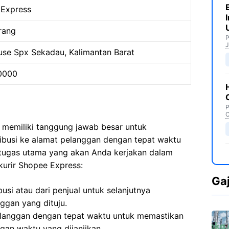
Express
arang
P
J
se Spx Sekadau, Kalimantan Barat
0000
P
C
 memiliki tanggung jawab besar untuk
ribusi ke alamat pelanggan dengan tepat waktu
 tugas utama yang akan Anda kerjakan dalam
kurir Shopee Express:
Ga
usi atau dari penjual untuk selanjutnya
ggan yang dituju.
langgan dengan tepat waktu untuk memastikan
gan waktu yang dijanjikan.