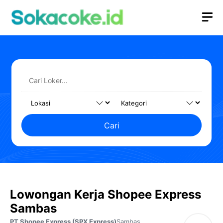
Langsung
M
ke
isi
Cari
Lowongan Kerja Shopee Express
Sambas
PT Shopee Express (SPX Express)
Sambas