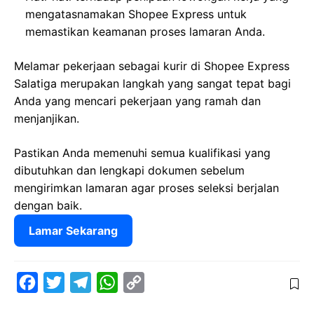
mengatasnamakan Shopee Express untuk
memastikan keamanan proses lamaran Anda.
Melamar pekerjaan sebagai kurir di Shopee Express
Salatiga merupakan langkah yang sangat tepat bagi
Anda yang mencari pekerjaan yang ramah dan
menjanjikan.
Pastikan Anda memenuhi semua kualifikasi yang
dibutuhkan dan lengkapi dokumen sebelum
mengirimkan lamaran agar proses seleksi berjalan
dengan baik.
Lamar Sekarang
F
T
T
W
C
a
w
e
h
o