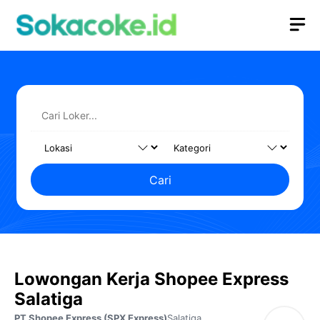
Langsung
M
ke
isi
Cari
Lowongan Kerja Shopee Express
Salatiga
PT Shopee Express (SPX Express)
Salatiga