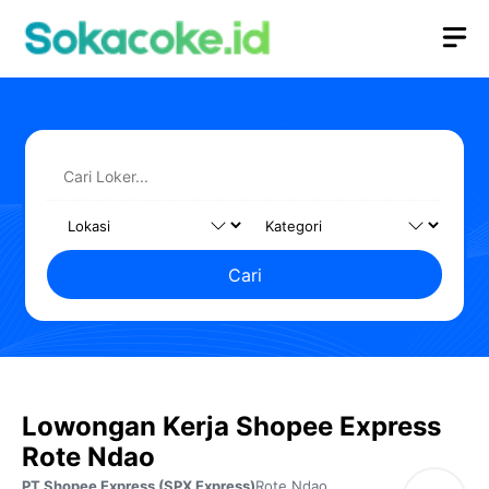
Langsung
M
ke
isi
Cari
Lowongan Kerja Shopee Express
Rote Ndao
PT Shopee Express (SPX Express)
Rote Ndao