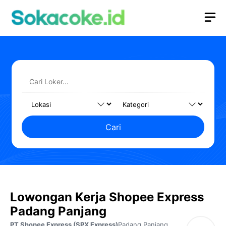
Langsung
M
ke
isi
Cari
Lowongan Kerja Shopee Express
Padang Panjang
PT Shopee Express (SPX Express)
Padang Panjang