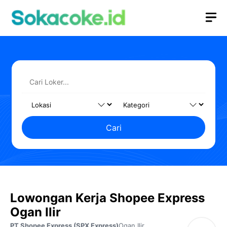
Langsung
M
ke
isi
Cari
Lowongan Kerja Shopee Express
Ogan Ilir
PT Shopee Express (SPX Express)
Ogan Ilir