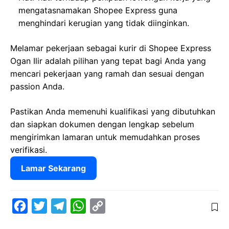
mengatasnamakan Shopee Express guna
menghindari kerugian yang tidak diinginkan.
Melamar pekerjaan sebagai kurir di Shopee Express
Ogan Ilir adalah pilihan yang tepat bagi Anda yang
mencari pekerjaan yang ramah dan sesuai dengan
passion Anda.
Pastikan Anda memenuhi kualifikasi yang dibutuhkan
dan siapkan dokumen dengan lengkap sebelum
mengirimkan lamaran untuk memudahkan proses
verifikasi.
Lamar Sekarang
F
T
T
W
C
a
w
e
h
o