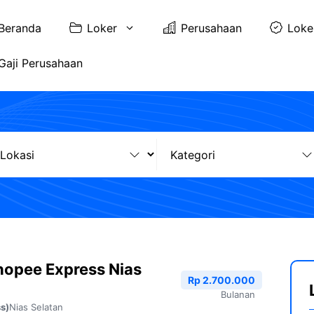
Beranda
Loker
Perusahaan
Loke
Gaji Perusahaan
hopee Express Nias
Rp 2.700.000
Bulanan
Nias Selatan
s)