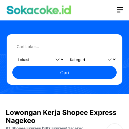
Langsung
M
ke
isi
Cari
Lowongan Kerja Shopee Express
Nagekeo
PT Shopee Express (SPX Express)
Nagekeo