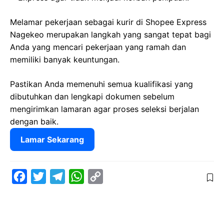
Melamar pekerjaan sebagai kurir di Shopee Express
Nagekeo merupakan langkah yang sangat tepat bagi
Anda yang mencari pekerjaan yang ramah dan
memiliki banyak keuntungan.
Pastikan Anda memenuhi semua kualifikasi yang
dibutuhkan dan lengkapi dokumen sebelum
mengirimkan lamaran agar proses seleksi berjalan
dengan baik.
Lamar Sekarang
F
T
T
W
C
a
w
e
h
o
c
i
l
a
p
e
t
e
t
y