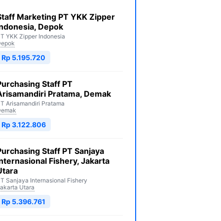
Staff Marketing PT YKK Zipper
Indonesia, Depok
T YKK Zipper Indonesia
Depok
Rp 5.195.720
Purchasing Staff PT
Arisamandiri Pratama, Demak
T Arisamandiri Pratama
Demak
Rp 3.122.806
Purchasing Staff PT Sanjaya
Internasional Fishery, Jakarta
Utara
T Sanjaya Internasional Fishery
akarta Utara
Rp 5.396.761