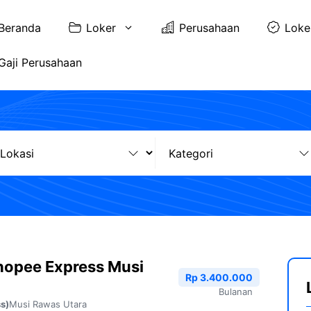
Beranda
Loker
Perusahaan
Loke
Gaji Perusahaan
hopee Express Musi
Rp 3.400.000
Bulanan
Musi Rawas Utara
s)