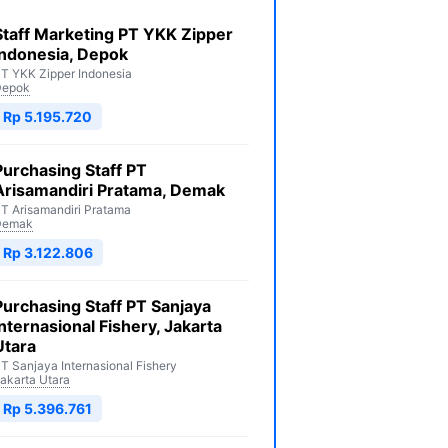
Staff Marketing PT YKK Zipper
Indonesia, Depok
T YKK Zipper Indonesia
Depok
Rp 5.195.720
Purchasing Staff PT
Arisamandiri Pratama, Demak
T Arisamandiri Pratama
Demak
Rp 3.122.806
Purchasing Staff PT Sanjaya
Internasional Fishery, Jakarta
Utara
T Sanjaya Internasional Fishery
akarta Utara
Rp 5.396.761