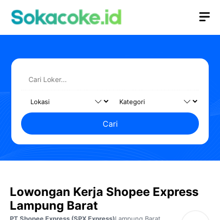
Langsung
M
ke
isi
Cari
Lowongan Kerja Shopee Express
Lampung Barat
PT Shopee Express (SPX Express)
Lampung Barat