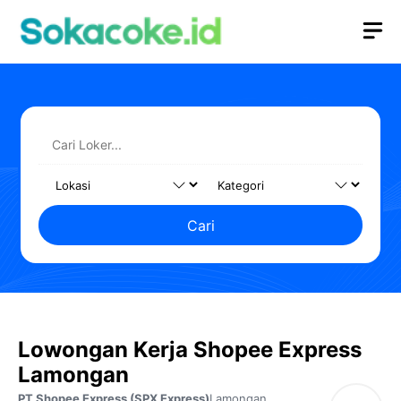
Langsung
M
ke
isi
Cari
Lowongan Kerja Shopee Express
Lamongan
PT Shopee Express (SPX Express)
Lamongan