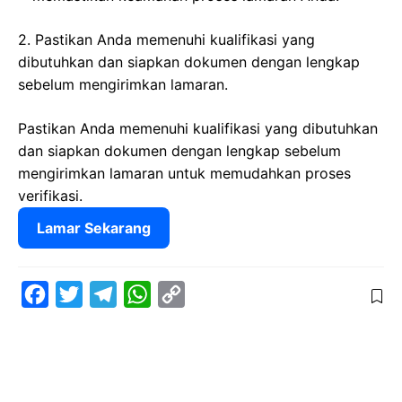
2. Pastikan Anda memenuhi kualifikasi yang
dibutuhkan dan siapkan dokumen dengan lengkap
sebelum mengirimkan lamaran.
Pastikan Anda memenuhi kualifikasi yang dibutuhkan
dan siapkan dokumen dengan lengkap sebelum
mengirimkan lamaran untuk memudahkan proses
verifikasi.
Lamar Sekarang
F
T
T
W
C
a
w
e
h
o
c
i
l
a
p
e
t
e
t
y