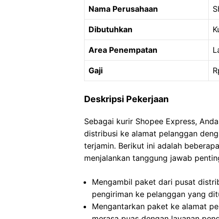
Nama Perusahaan
S
Dibutuhkan
K
Area Penempatan
L
Gaji
R
Deskripsi Pekerjaan
Sebagai kurir Shopee Express, Anda
distribusi ke alamat pelanggan de
terjamin. Berikut ini adalah beber
menjalankan tanggung jawab penting
Mengambil paket dari pusat distr
pengiriman ke pelanggan yang dit
Mengantarkan paket ke alamat pe
merasa puas dengan layanan peng