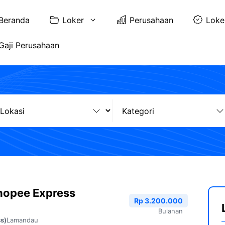
Beranda
Loker
Perusahaan
Loke
Gaji Perusahaan
hopee Express
Rp 3.200.000
Bulanan
Lamandau
s)