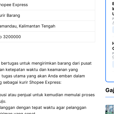
hopee Express
urir Barang
P
J
amandau, Kalimantan Tengah
p 3200000
P
C
 bertugas untuk mengirimkan barang dari pusat
ngan ketepatan waktu dan keamanan yang
apa tugas utama yang akan Anda emban dalam
 sebagai kurir Shopee Express:
Ga
ibusi atau penjual untuk kemudian memulai proses
uju.
langgan dengan tepat waktu agar pelanggan
iriman yang cepat.