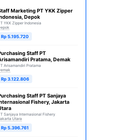
Staff Marketing PT YKK Zipper
Indonesia, Depok
T YKK Zipper Indonesia
Depok
Rp 5.195.720
Purchasing Staff PT
Arisamandiri Pratama, Demak
T Arisamandiri Pratama
Demak
Rp 3.122.806
Purchasing Staff PT Sanjaya
Internasional Fishery, Jakarta
Utara
T Sanjaya Internasional Fishery
akarta Utara
Rp 5.396.761