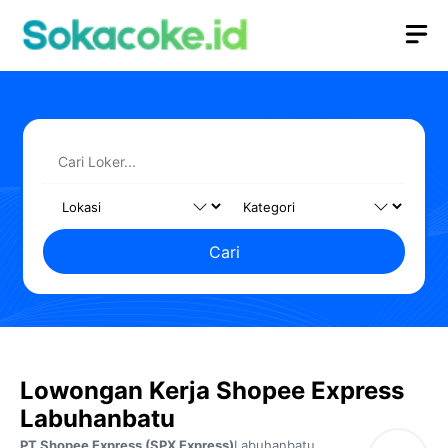
Langsung
M
ke
isi
Cari
Lowongan Kerja Shopee Express
Labuhanbatu
PT Shopee Express (SPX Express)
Labuhanbatu