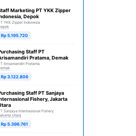
Staff Marketing PT YKK Zipper
Indonesia, Depok
T YKK Zipper Indonesia
Depok
Rp 5.195.720
Purchasing Staff PT
Arisamandiri Pratama, Demak
T Arisamandiri Pratama
Demak
Rp 3.122.806
Purchasing Staff PT Sanjaya
Internasional Fishery, Jakarta
Utara
T Sanjaya Internasional Fishery
akarta Utara
Rp 5.396.761