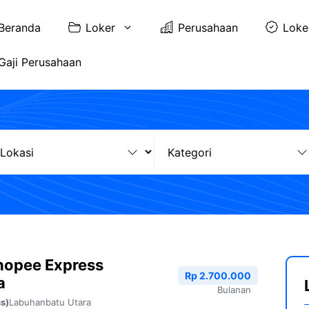
Beranda
Loker
Perusahaan
Loke
Gaji Perusahaan
hopee Express
Rp 2.700.000
a
Bulanan
Labuhanbatu Utara
s)