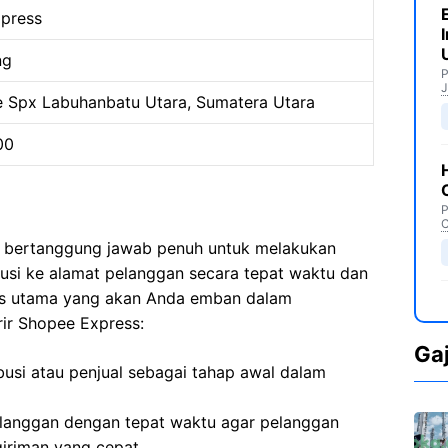
press
ng
P
J
 Spx Labuhanbatu Utara, Sumatera Utara
00
P
C
a bertanggung jawab penuh untuk melakukan
busi ke alamat pelanggan secara tepat waktu dan
as utama yang akan Anda emban dalam
ir Shopee Express:
Ga
busi atau penjual sebagai tahap awal dalam
langgan dengan tepat waktu agar pelanggan
iriman yang cepat.