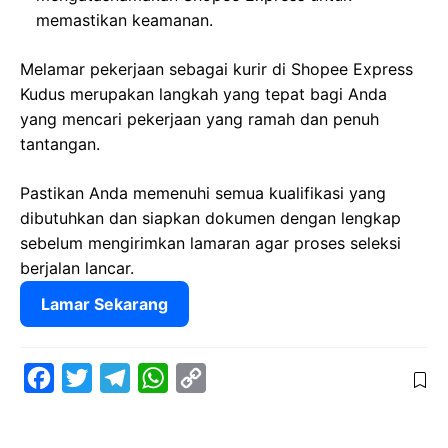
memastikan keamanan.
Melamar pekerjaan sebagai kurir di Shopee Express
Kudus merupakan langkah yang tepat bagi Anda
yang mencari pekerjaan yang ramah dan penuh
tantangan.
Pastikan Anda memenuhi semua kualifikasi yang
dibutuhkan dan siapkan dokumen dengan lengkap
sebelum mengirimkan lamaran agar proses seleksi
berjalan lancar.
Lamar Sekarang
F
T
T
W
C
a
w
e
h
o
c
i
l
a
p