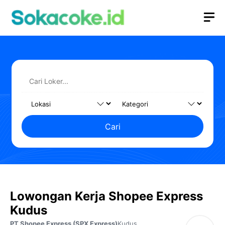
Langsung
M
ke
isi
Cari
Lowongan Kerja Shopee Express
Kudus
PT Shopee Express (SPX Express)
Kudus