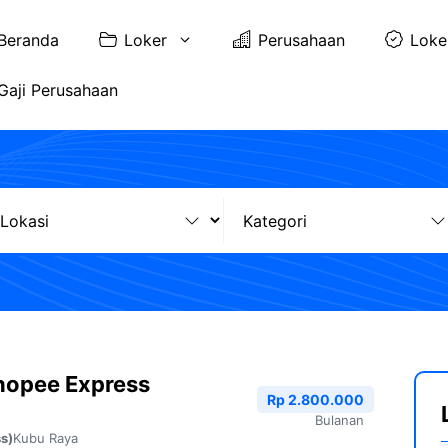
Beranda
Loker
Perusahaan
Loke
Gaji Perusahaan
hopee Express
Rp 2.800.000
Bulanan
Kubu Raya
s)