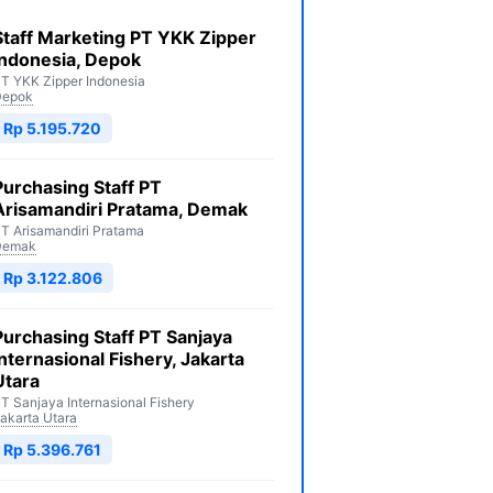
Staff Marketing PT YKK Zipper
Indonesia, Depok
T YKK Zipper Indonesia
Depok
Rp 5.195.720
Purchasing Staff PT
Arisamandiri Pratama, Demak
T Arisamandiri Pratama
Demak
Rp 3.122.806
Purchasing Staff PT Sanjaya
Internasional Fishery, Jakarta
Utara
T Sanjaya Internasional Fishery
akarta Utara
Rp 5.396.761