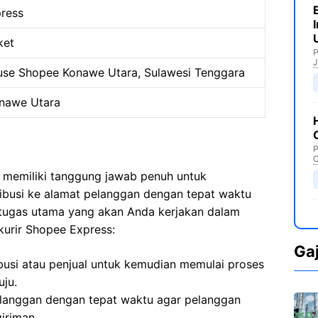
ress
ket
P
J
se Shopee Konawe Utara, Sulawesi Tenggara
nawe Utara
P
C
 memiliki tanggung jawab penuh untuk
ribusi ke alamat pelanggan dengan tepat waktu
 tugas utama yang akan Anda kerjakan dalam
kurir Shopee Express:
Ga
ibusi atau penjual untuk kemudian memulai proses
uju.
langgan dengan tepat waktu agar pelanggan
iriman.