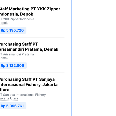
Staff Marketing PT YKK Zipper
Indonesia, Depok
T YKK Zipper Indonesia
Depok
Rp 5.195.720
Purchasing Staff PT
Arisamandiri Pratama, Demak
T Arisamandiri Pratama
Demak
Rp 3.122.806
Purchasing Staff PT Sanjaya
Internasional Fishery, Jakarta
Utara
T Sanjaya Internasional Fishery
akarta Utara
Rp 5.396.761