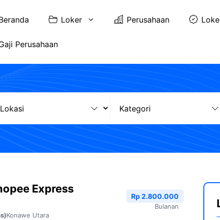
Beranda
Loker
Perusahaan
Loke
Gaji Perusahaan
hopee Express
Rp 2.800.000
Bulanan
Konawe Utara
s)